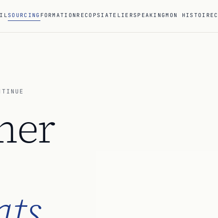
IL
SOURCING
FORMATION
RECOPS
IATELIER
SPEAKING
MON HISTOIRE
NTINUE
mer
ts.