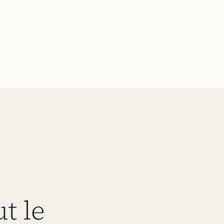
e
ut le