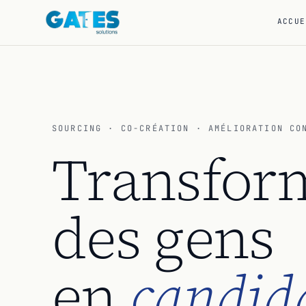
ACCUE
SOURCING · CO-CRÉATION · AMÉLIORATION CO
Transfor
des gens
en
candida